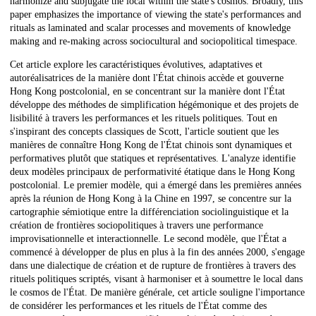
harmonize and subjugate the local within the state's cosmos. Broadly, this
paper emphasizes the importance of viewing the state's performances and
rituals as laminated and scalar processes and movements of knowledge
making and re-making across sociocultural and sociopolitical timespace.
Cet article explore les caractéristiques évolutives, adaptatives et
autoréalisatrices de la manière dont l'État chinois accède et gouverne
Hong Kong postcolonial, en se concentrant sur la manière dont l'État
développe des méthodes de simplification hégémonique et des projets de
lisibilité à travers les performances et les rituels politiques. Tout en
s'inspirant des concepts classiques de Scott, l'article soutient que les
manières de connaître Hong Kong de l'État chinois sont dynamiques et
performatives plutôt que statiques et représentatives. L'analyze identifie
deux modèles principaux de performativité étatique dans le Hong Kong
postcolonial. Le premier modèle, qui a émergé dans les premières années
après la réunion de Hong Kong à la Chine en 1997, se concentre sur la
cartographie sémiotique entre la différenciation sociolinguistique et la
création de frontières sociopolitiques à travers une performance
improvisationnelle et interactionnelle. Le second modèle, que l'État a
commencé à développer de plus en plus à la fin des années 2000, s'engage
dans une dialectique de création et de rupture de frontières à travers des
rituels politiques scriptés, visant à harmoniser et à soumettre le local dans
le cosmos de l'État. De manière générale, cet article souligne l'importance
de considérer les performances et les rituels de l'État comme des