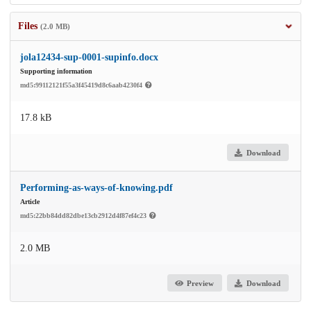
Files
(2.0 MB)
jola12434-sup-0001-supinfo.docx
Supporting information
md5:99112121f55a3f45419d8c6aab4230f4
17.8 kB
Download
Performing-as-ways-of-knowing.pdf
Article
md5:22bb84dd82dbe13cb2912d4f87ef4c23
2.0 MB
Preview
Download