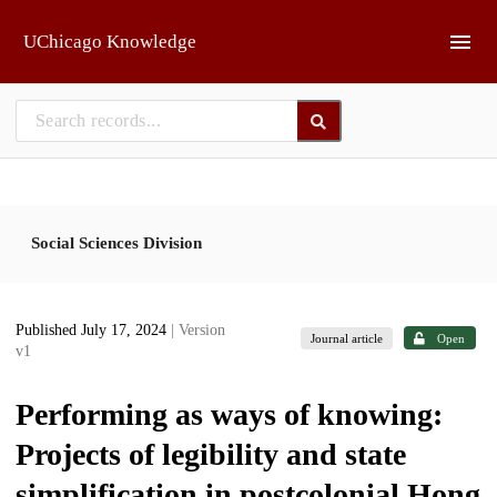
Skip to main
UChicago Knowledge
Social Sciences Division
Published July 17, 2024
| Version
Journal article
Open
v1
Performing as ways of knowing:
Projects of legibility and state
simplification in postcolonial Hong