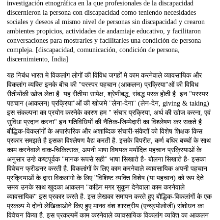
investigación etnográfica en la que profesionales de la discapacidad
discernieron la persona con discapacidad como teniendo necesidades
sociales y deseos al mismo nivel de personas sin discapacidad y crearon
ambientes propicios, actividades de andamiaje educativo, y facilitaron
conversaciones para mostrarles y facilitarles una condición de persona
compleja. [discapacidad, comunicación, condición de persona,
discernimiento, India]
यह निबंध भारत मे विकलांग लोगों की विविध जगहों मे काम करनेवाले व्यावसायिक और
विकलांग व्यक्ति इनके बीच की "परस्पर पहचान (आकलन) प्रक्रिया"ओं की विविध
रीतीयोंकी खोज लेता है. यह रीतीया सापेक्ष, श्रेणीबद्ध, संबद्ध परक होती है. इन "परस्पर
पहचान (आकलन) प्रक्रिया"ओं की खोजमे "लेना-देना" (लेन-देन, giving & taking)
इस संकल्पना का प्रयोग करनेके कारण हम " संचार प्रक्रिया, अर्थ की खोज करना, एवं
सुविधा प्रदान करना" इन गतिविधियों की नैतिक-जिम्मेदारी का विश्लेषण कर सकते है.
बौद्धिक-विकलांगों के अपारंपरिक और अशाब्दिक संचारी-संकेतों को विशेष शिक्षक किस
प्रकार समझते है इसका विश्लेषण वैद्य करती है. इसके विपरीत, कर्ण बधिर बच्चों के साथ
काम करनेवाले वाक-चिकित्सक, अपनी भाषा विषयक मर्यादित पहचान प्रक्रियाओं के
अनुसार उन्हे कष्टपूर्वक "मानक रूपसे सही" भाषा सिखाते है- बोलना सिखाते है- इसका
विवेचन फ्रीडनर करती है. विकलांगों के लिए काम करनेवाले व्यावसायिक अपनी पहचान
प्रक्रियाओं के द्वारा विकलांगो के लिए ''विशिष्ट व्यक्ति विशेष (या पहचान) को रूप देते
समय उनके साथ खुदका आकलन "कठिन मगर सुकून देनेवाला काम करनेवाले
व्यावसायिक" इस प्रकार करते है. इस लेखका समापन करते हुए बौद्धिक-विकलांगों के एक
प्रकल्प मे दोनो लेखिकाओने किए हुए मानव वंश शास्त्रीय (एन्थ्रपोलोजी) संशोधन का
विवेचन किया है. इस प्रकल्पमें काम करनेवाले व्यावसायिक विकलांग व्यक्ति का आकलन