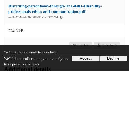
Discerning-personhood-through-lena-dena-Disability-
professionals-ethics-and-communication.pdf
md5:c73e5cfc6d5bca099f21abeca307a7ab
224.6 kB
Preview
Download
We'd like to use analytics cookies
Accept
Decline
We'd like to collect anonymous analytics
to improve our website.
Additional details
Identifiers
DOI
10.1111/aman.28023
Other
oai:uchicago.tind.io:13666