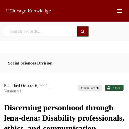
Skip to main
UChicago Knowledge
Social Sciences Division
Published October 6, 2024
|
Journal article
Open
Version v1
Discerning personhood through
lena-dena: Disability professionals,
ethics, and communication