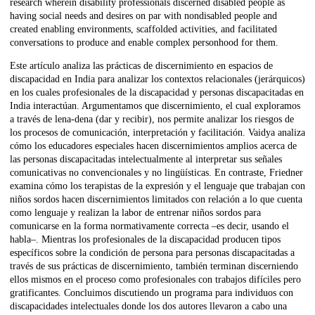
research wherein disability professionals discerned disabled people as
having social needs and desires on par with nondisabled people and
created enabling environments, scaffolded activities, and facilitated
conversations to produce and enable complex personhood for them.
Este artículo analiza las prácticas de discernimiento en espacios de
discapacidad en India para analizar los contextos relacionales (jerárquicos)
en los cuales profesionales de la discapacidad y personas discapacitadas en
India interactúan. Argumentamos que discernimiento, el cual exploramos
a través de lena-dena (dar y recibir), nos permite analizar los riesgos de
los procesos de comunicación, interpretación y facilitación. Vaidya analiza
cómo los educadores especiales hacen discernimientos amplios acerca de
las personas discapacitadas intelectualmente al interpretar sus señales
comunicativas no convencionales y no lingüísticas. En contraste, Friedner
examina cómo los terapistas de la expresión y el lenguaje que trabajan con
niños sordos hacen discernimientos limitados con relación a lo que cuenta
como lenguaje y realizan la labor de entrenar niños sordos para
comunicarse en la forma normativamente correcta –es decir, usando el
habla–. Mientras los profesionales de la discapacidad producen tipos
específicos sobre la condición de persona para personas discapacitadas a
través de sus prácticas de discernimiento, también terminan discerniendo
ellos mismos en el proceso como profesionales con trabajos difíciles pero
gratificantes. Concluimos discutiendo un programa para individuos con
discapacidades intelectuales donde los dos autores llevaron a cabo una