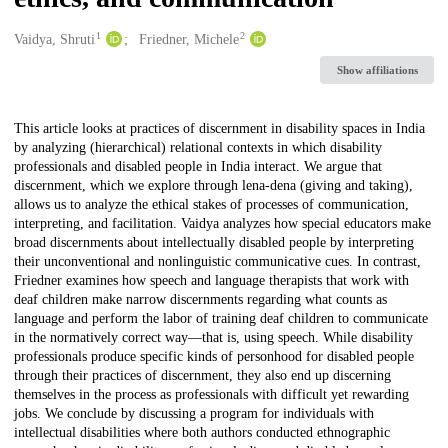
1
2
Creators
Vaidya, Shruti
Friedner, Michele
Show affiliations
Description
This article looks at practices of discernment in disability spaces in India
by analyzing (hierarchical) relational contexts in which disability
professionals and disabled people in India interact. We argue that
discernment, which we explore through lena-dena (giving and taking),
allows us to analyze the ethical stakes of processes of communication,
interpreting, and facilitation. Vaidya analyzes how special educators make
broad discernments about intellectually disabled people by interpreting
their unconventional and nonlinguistic communicative cues. In contrast,
Friedner examines how speech and language therapists that work with
deaf children make narrow discernments regarding what counts as
language and perform the labor of training deaf children to communicate
in the normatively correct way—that is, using speech. While disability
professionals produce specific kinds of personhood for disabled people
through their practices of discernment, they also end up discerning
themselves in the process as professionals with difficult yet rewarding
jobs. We conclude by discussing a program for individuals with
intellectual disabilities where both authors conducted ethnographic