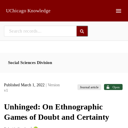
Skip to main
UChicago Knowledge
Social Sciences Division
Published March 1, 2022
| Version
Journal article
Open
v1
Unhinged: On Ethnographic
Games of Doubt and Certainty
1