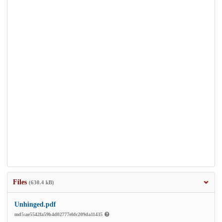
Files
(630.4 kB)
Unhinged.pdf
md5:ae5542fa59b4d02777efdc209da11435