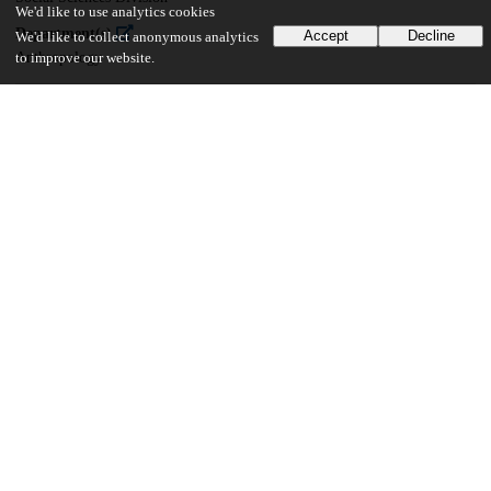
We'd like to use analytics cookies
Department(s)
Accept
Decline
We'd like to collect anonymous analytics
Anthropology
to improve our website.
22
722
VIEWS
DOWNLOADS
Show more details
Versions
Communities