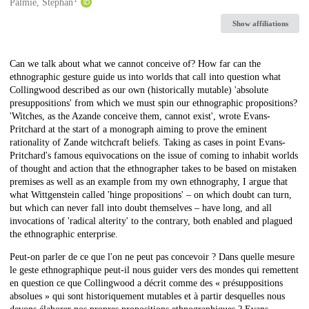
Creators
Palmié, Stephan
Show affiliations
Description
Can we talk about what we cannot conceive of? How far can the
ethnographic gesture guide us into worlds that call into question what
Collingwood described as our own (historically mutable) 'absolute
presuppositions' from which we must spin our ethnographic propositions?
'Witches, as the Azande conceive them, cannot exist', wrote Evans-
Pritchard at the start of a monograph aiming to prove the eminent
rationality of Zande witchcraft beliefs. Taking as cases in point Evans-
Pritchard's famous equivocations on the issue of coming to inhabit worlds
of thought and action that the ethnographer takes to be based on mistaken
premises as well as an example from my own ethnography, I argue that
what Wittgenstein called 'hinge propositions' – on which doubt can turn,
but which can never fall into doubt themselves – have long, and all
invocations of 'radical alterity' to the contrary, both enabled and plagued
the ethnographic enterprise.
Peut-on parler de ce que l'on ne peut pas concevoir ? Dans quelle mesure
le geste ethnographique peut-il nous guider vers des mondes qui remettent
en question ce que Collingwood a décrit comme des « présuppositions
absolues » qui sont historiquement mutables et à partir desquelles nous