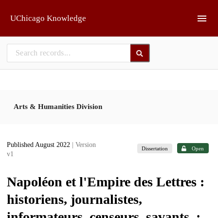
Skip to main
UChicago Knowledge
Arts & Humanities Division
Published August 2022
| Version
Dissertation
Open
v1
Napoléon et l'Empire des Lettres :
historiens, journalistes,
informateurs, censeurs, savants. :