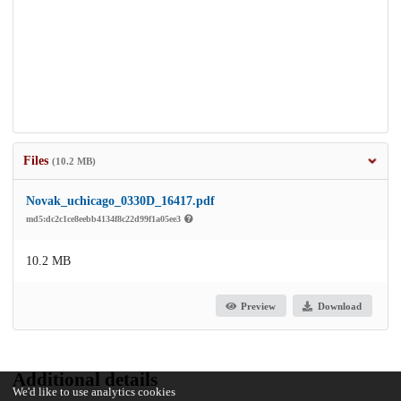
Files
(10.2 MB)
Novak_uchicago_0330D_16417.pdf
md5:dc2c1ce8eebb4134f8c22d99f1a05ee3
10.2 MB
Preview
Download
Additional details
We'd like to use analytics cookies