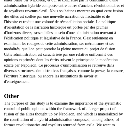
élites pensé par Napoléon, et qui se concrétise par la constitution d'une
administration hybride composée entre autres d'anciens révolutionnaires et
de royalistes revenus d'exil. Nous souhaitons montrer en quoi cette fusion
des élites est scellée par une nouvelle narration de l'actualité et de
l'histoire et traduit une volonté de réconciliation sociale. La politique
d'orientation de la narration historique est portée par des plumes
d'horizons divers, rassemblées au sein d'une administration œuvrant à
l'édification politique et législative de la France. C'est seulement en
examinant les rouages de cette administration, ses mécanismes et ses
modalités, que l'on peut prendre la pleine mesure du projet de fusion.
Cette administration est caractérisée par une relative uniformité des
opinions exprimées dont les écrits suivent le principe de la modération
édicté par Napoléon. Ce processus d'uniformisation se retrouve dans
diverses structures administratives françaises, comme la presse, la censure,
l'écriture historique, ou encore les institutions de savoir et
d'enseignement.
Other
The purpose of this study is to examine the importance of the systematic
control of public opinion within the framework of a larger project of
fusion of the elites thought up by Napoleon, and which is materialized by
the constitution of a hybrid administration composed, among others, of
former revolutionaries and royalists returned from exile. We want to