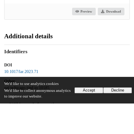
Preview
Download
Additional details
Identifiers
DOI
10.1017/lar.2023.71
Other
We'd like to use analytics cookies
oai:uchicago.tind.io:10185
Accept
Decline
We'd like to collect anonymous analytics
to improve our website.
UChicago Information
Division(s)
Arts & Humanities Division
Department(s)