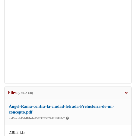
Files
(230.2 kB)
Ángel-Rama-contra-la-ciudad-letrada-Prehistoria-de-un-
concepto.pdf
md5:ebd45dd84eda25021235977441484fb7
230.2 kB