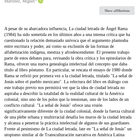
Creators
Martínez, Miguel
Show affiliations
Description
A pesar de su abarcadora influencia, La ciudad letrada de Ángel Rama
(1984) ha sido sometida en los últimos años a una intensa crítica que ha
cuestionado la relación demasiado unívoca que el argumento planteaba
entre escritura y poder, así como su exclusión de las formas de
alfabetización indígena, mestiza y afrodescendiente. El presente trabajo
parte de estos debates para, revisando la obra crítica y los epistolarios de
Rama, ofrecer una nueva genealogía intelectual del concepto que daba
título al libro póstumo. En particular, se rescata el ensayo de 1980 donde
Rama se refirió por primera vez a la ciudad letrada, titulado "La señal de
Jonás sobre el pueblo mexicano". La relectura del libro en diálogo con
este trabajo previo nos permitirá ver que la idea de ciudad letrada no
aspiraba a describir la totalidad de la realidad cultural de la América
colonial, sino uno de los polos que la tensionan, uno de los lados de un
conflicto cultural. "La señal de Jonás" ofrece una visión
significativamente diferente de la ciudad colonial, donde la fuerza cultural
de una plebe urbana y multirracial desafía los muros de la ciudad letrada
y alcanza a penetrar la práctica intelectual de algunos de sus guardianes.
Frente al pesimismo de La ciudad letrada, late en "La señal de Jonás" un
utopismo similar al de Transculturación narrativa en América Latina