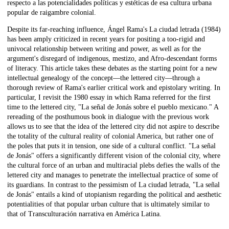
respecto a las potencialidades políticas y estéticas de esa cultura urbana
popular de raigambre colonial.
Despite its far-reaching influence, Ángel Rama's La ciudad letrada (1984)
has been amply criticized in recent years for positing a too-rigid and
univocal relationship between writing and power, as well as for the
argument's disregard of indigenous, mestizo, and Afro-descendant forms
of literacy. This article takes these debates as the starting point for a new
intellectual genealogy of the concept—the lettered city—through a
thorough review of Rama's earlier critical work and epistolary writing. In
particular, I revisit the 1980 essay in which Rama referred for the first
time to the lettered city, "La señal de Jonás sobre el pueblo mexicano." A
rereading of the posthumous book in dialogue with the previous work
allows us to see that the idea of the lettered city did not aspire to describe
the totality of the cultural reality of colonial America, but rather one of
the poles that puts it in tension, one side of a cultural conflict. "La señal
de Jonás" offers a significantly different vision of the colonial city, where
the cultural force of an urban and multiracial plebs defies the walls of the
lettered city and manages to penetrate the intellectual practice of some of
its guardians. In contrast to the pessimism of La ciudad letrada, "La señal
de Jonás" entails a kind of utopianism regarding the political and aesthetic
potentialities of that popular urban culture that is ultimately similar to
that of Transculturación narrativa en América Latina.