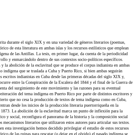
scrita durante el siglo XIX y en una variedad de géneros literarios (poemas,
tórico de esta literatura en ambas islas y los recursos estilísticos que emplean
dígena de las Antillas. La tesis, en primer lugar, da cuenta de la periodicidad
ollo y enmarcándolo dentro de sus contextos socio-políticos específicos.
y la abolición de la esclavitud que se produce el corpus indianista en ambas
do indígena que se traslada a Cuba y Puerto Rico, si bien ambas seguirán
s escritos indianistas en Cuba desde las primeras décadas del siglo XIX y,
urre entre la Conspiración de la Escalera del 1844 y el final de la Guerra de
cuenta del surgimiento de este movimiento y las razones para su eventual
reiteración del tema indígena en Puerto Rico por parte de distintos escritores y
 cierto que no cesa la producción de textos de tema indígena como en Cuba,
entran desde los inicios de la producción literaria puertorriqueña en la
l 1873. La abolición de la esclavitud marca un punto de inflexión para la
co y social, reconfigura el panorama de la historia y la composición social
os mecanismos literarios que utilizaron estos autores para articular sus textos.
, en esta investigación hemos decidido privilegiar el estudio de estos recursos
rico de las ruinas para rescatar (o dejar en el olvido) el pasado indígena se