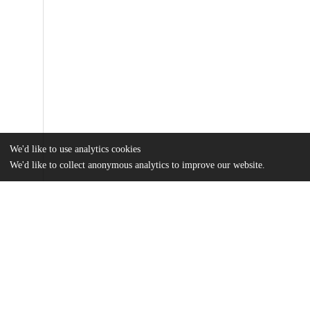
We'd like to use analytics cookies
We'd like to collect anonymous analytics to improve our website.
Files
(3.2 MB)