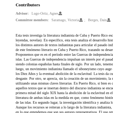
Contributors
Advisor:
Lugo-Ortiz, Agnes
Committee members:
Saramago, Victoria
Borges, Dain
Description
Esta tesis investiga la literatura indianista de Cuba y Puerto Rico e
leyendas, novelas). En específico, esta tesis analiza el desarrollo his
los distintos autores de textos indianistas para articular el pasado in
de este fenómeno literario en Cuba y Puerto Rico, trazando su desarr
Proponemos que es en el período entre las Guerras de independencia 
islas. Las Guerras de independencia impulsan un interés por el pasa
siendo colonias españolas hasta finales de siglo. Por un lado, tenemo
luego, un movimiento indianista llamado el siboneyismo cuyo auge oc
los Diez Años y la eventual abolición de la esclavitud. La tesis da 
desgaste. Por otro, se aprecia, sin la creación de un movimiento, la 
utilizando unas mismas claves literarias. En Puerto Rico, si bien es
aquellos textos que se insertan dentro del discurso indianista se encu
primera mitad del siglo XIX hasta la abolición de la esclavitud en e
literatura de ambas islas en la medida en que, como fenómeno históri
de las islas. En segundo lugar, la investigación identifica y analiza l
Aunque los recursos se reiteran a lo largo de la literatura indianista
en lo que entendemos que son sus autores representativos. El uso retó