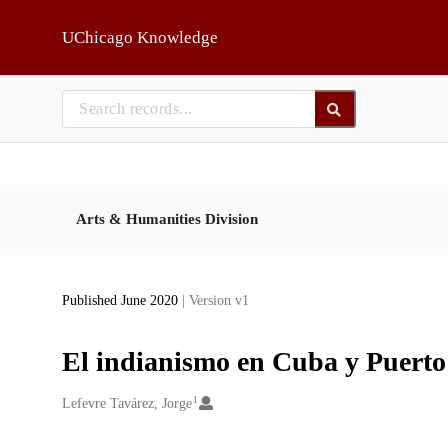
Skip to main
UChicago Knowledge
Arts & Humanities Division
Published June 2020
| Version v1
El indianismo en Cuba y Puerto
1
Creators
Lefevre Tavárez, Jorge