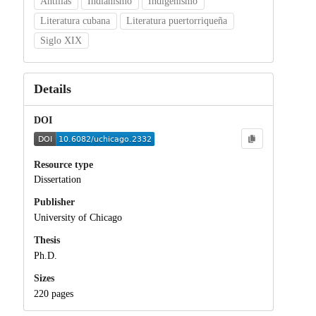
Antillas
Indianismo
Indigenismo
Literatura cubana
Literatura puertorriqueña
Siglo XIX
Details
DOI
Resource type
Dissertation
Publisher
University of Chicago
Thesis
Ph.D.
Sizes
220 pages