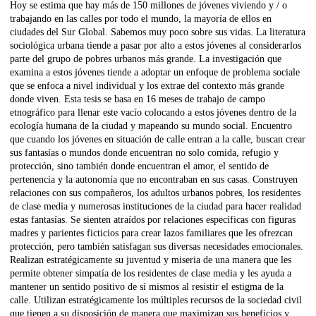
Hoy se estima que hay más de 150 millones de jóvenes viviendo y / o
trabajando en las calles por todo el mundo, la mayoría de ellos en
ciudades del Sur Global. Sabemos muy poco sobre sus vidas. La literatura
sociológica urbana tiende a pasar por alto a estos jóvenes al considerarlos
parte del grupo de pobres urbanos más grande. La investigación que
examina a estos jóvenes tiende a adoptar un enfoque de problema sociale
que se enfoca a nivel individual y los extrae del contexto más grande
donde viven. Esta tesis se basa en 16 meses de trabajo de campo
etnográfico para llenar este vacío colocando a estos jóvenes dentro de la
ecología humana de la ciudad y mapeando su mundo social. Encuentro
que cuando los jóvenes en situación de calle entran a la calle, buscan crear
sus fantasías o mundos donde encuentran no solo comida, refugio y
protección, sino también donde encuentran el amor, el sentido de
pertenencia y la autonomía que no encontraban en sus casas. Construyen
relaciones con sus compañeros, los adultos urbanos pobres, los residentes
de clase media y numerosas instituciones de la ciudad para hacer realidad
estas fantasías. Se sienten atraídos por relaciones específicas con figuras
madres y parientes ficticios para crear lazos familiares que les ofrezcan
protección, pero también satisfagan sus diversas necesidades emocionales.
Realizan estratégicamente su juventud y miseria de una manera que les
permite obtener simpatía de los residentes de clase media y les ayuda a
mantener un sentido positivo de sí mismos al resistir el estigma de la
calle. Utilizan estratégicamente los múltiples recursos de la sociedad civil
que tienen a su disposición de manera que maximizan sus beneficios y