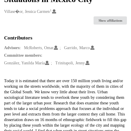
1
Creators
Villase�or, Jessica Carmen
Show affiliations
Contributors
Advisors:
McRoberts, Omar
Garrido, Marco
Committee members:
González, Yanilda María
Trinitapoli, Jenny
Description
Today it is estimated that there are over 150 million youth living and/or
working on the streets worldwide, with the majority of them in cities of
the Global South. We know very little about their lives. Urban
sociological literature tends to overlook these youth by considering them
part of the larger urban poor. Research that does examine these youth
tends to take a social problems approach that focuses at the individual or
peer level and extracts them from the larger context they call home. This
dissertation draws on 16 months of ethnographic fieldwork to fill this gap
by placing these youth within the larger ecology of the city and mapping
their social world. I find that when youth in street situations enter the