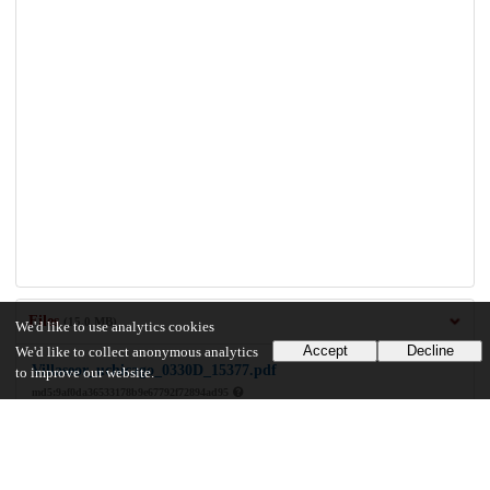
Files
(15.0 MB)
We'd like to use analytics cookies
Accept
Decline
We'd like to collect anonymous analytics
Villaseor_uchicago_0330D_15377.pdf
to improve our website.
md5:9af0da36533178b9e67792f72894ad95
15.0 MB