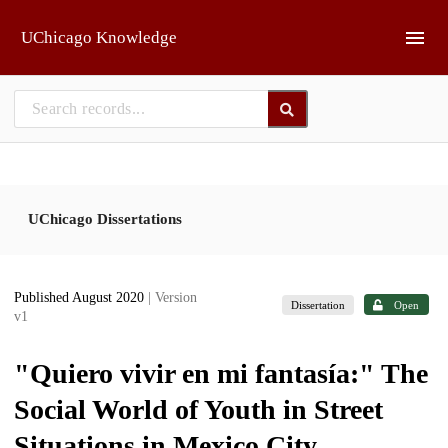
Skip to main
UChicago Knowledge
UChicago Dissertations
Published August 2020
| Version
Dissertation
Open
v1
"Quiero vivir en mi fantasía:" The
Social World of Youth in Street
Situations in Mexico City