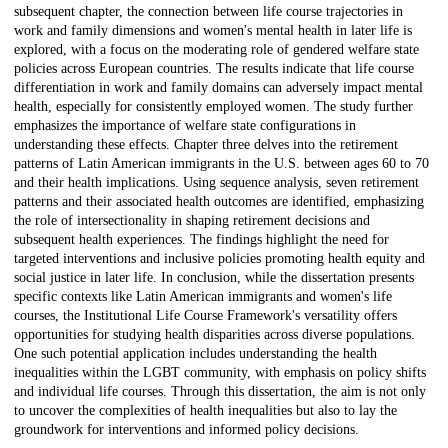
subsequent chapter, the connection between life course trajectories in
work and family dimensions and women's mental health in later life is
explored, with a focus on the moderating role of gendered welfare state
policies across European countries. The results indicate that life course
differentiation in work and family domains can adversely impact mental
health, especially for consistently employed women. The study further
emphasizes the importance of welfare state configurations in
understanding these effects. Chapter three delves into the retirement
patterns of Latin American immigrants in the U.S. between ages 60 to 70
and their health implications. Using sequence analysis, seven retirement
patterns and their associated health outcomes are identified, emphasizing
the role of intersectionality in shaping retirement decisions and
subsequent health experiences. The findings highlight the need for
targeted interventions and inclusive policies promoting health equity and
social justice in later life. In conclusion, while the dissertation presents
specific contexts like Latin American immigrants and women's life
courses, the Institutional Life Course Framework's versatility offers
opportunities for studying health disparities across diverse populations.
One such potential application includes understanding the health
inequalities within the LGBT community, with emphasis on policy shifts
and individual life courses. Through this dissertation, the aim is not only
to uncover the complexities of health inequalities but also to lay the
groundwork for interventions and informed policy decisions.