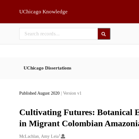
Skip to main
UChicago Knowledge
UChicago Dissertations
Published August 2020
| Version v1
Cultivating Futures: Botanical
in Migrant Colombian Amazoni
1
Creators
McLachlan, Amy Leia