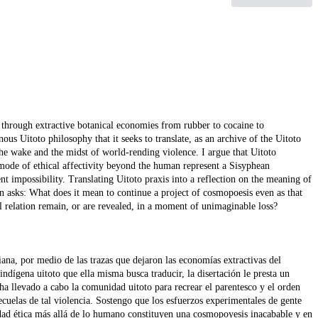
 through extractive botanical economies from rubber to cocaine to
ous Uitoto philosophy that it seeks to translate, as an archive of the Uitoto
e wake and the midst of world-rending violence. I argue that Uitoto
a mode of ethical affectivity beyond the human represent a Sisyphean
 impossibility. Translating Uitoto praxis into a reflection on the meaning of
tion asks: What does it mean to continue a project of cosmopoesis even as that
al relation remain, or are revealed, in a moment of unimaginable loss?
ana, por medio de las trazas que dejaron las economías extractivas del
indígena uitoto que ella misma busca traducir, la disertación le presta un
 ha llevado a cabo la comunidad uitoto para recrear el parentesco y el orden
cuelas de tal violencia. Sostengo que los esfuerzos experimentales de gente
vidad ética más allá de lo humano constituyen una cosmopoyesis inacabable y en