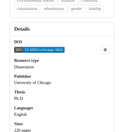
Environmental studies
Amazon
Colombia
colonization
ethnobotany
gender
kinship
Details
DOI
Resource type
Dissertation
Publisher
University of Chicago
Thesis
Ph.D.
Languages
English
Sizes
220 pages