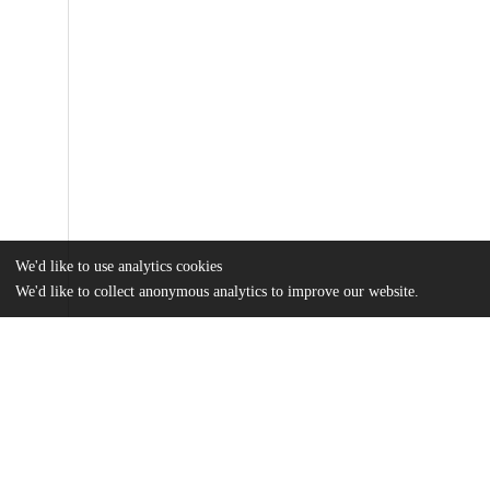
We'd like to use analytics cookies
We'd like to collect anonymous analytics to improve our website.
Files
(152.3 MB)
Name