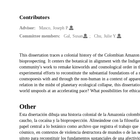
Contributors
Advisor:
Masco, Joseph P.
Committee members:
Gal, Susan
Chu, Julie Y.
Description
This dissertation traces a colonial history of the Colombian Amazon
bioprospecting. It centers the botanical in alignment with the Indigen
community's work to remake kinworlds and cosmological order in th
experimental efforts to reconstitute the substantial foundations of 
cosmopoesis with and through the non-human in a context of apparent
relation in the midst of planetary ecological collapse, this disserta
world unspools at an accelerating pace? What possibilities for ethic
Other
Esta disertación dibuja una historia colonial de la Amazonía colombi
caucho, la cocaína y la bioprospección. Alineándose con la filosofía 
papel central a lo botánico como archivo que registra el trabajo que
cósmico, en contextos de violencia destructora de mundos o de las se
uitoto para reconstituir los fundamentos sustanciales de una afecti