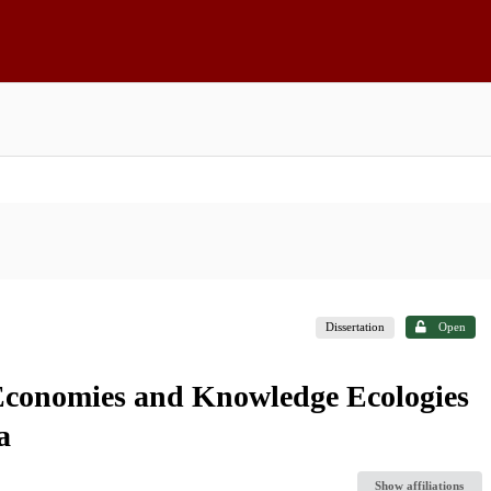
Dissertation
Open
 Economies and Knowledge Ecologies
a
Show affiliations